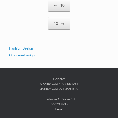
Beitragsnavigation
←
10
12
→
Fashion Design
Costume-Design
Contact
Mobile: +49 162 6663211
Atelier: +49 221 4533182
Krefelder Strasse 14
50670 Köln
Email