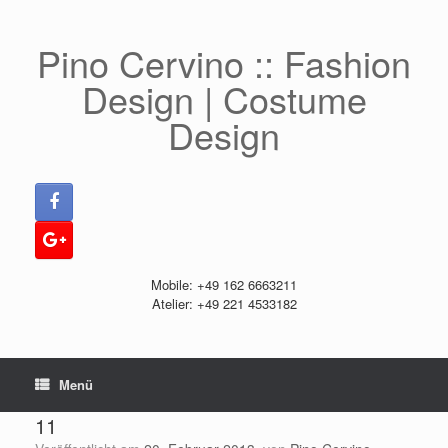
Zum
Inhalt
springen
Pino Cervino :: Fashion
Design | Costume
Design
Mobile: +49 162 6663211
Atelier: +49 221 4533182
Menü
11