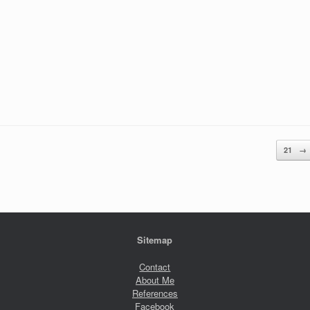
21
→
Sitemap
Contact
About Me
References
Facebook