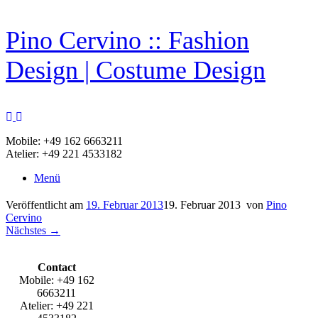
Zum
Pino Cervino :: Fashion
Inhalt
springen
Design | Costume Design
Mobile: +49 162 6663211
Atelier: +49 221 4533182
Menü
Veröffentlicht am
19. Februar 2013
19. Februar 2013
von
Pino
Cervino
Nächstes →
Contact
Mobile: +49 162
6663211
Atelier: +49 221