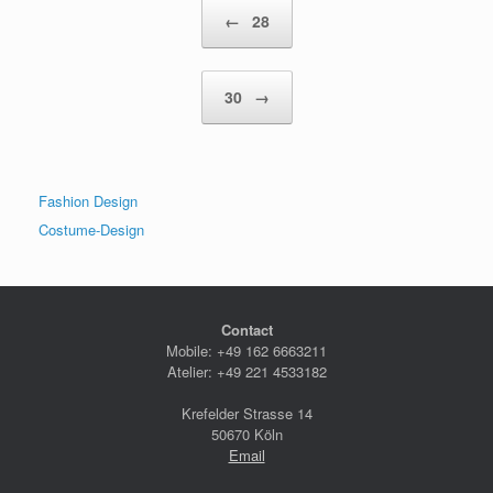
Beitragsnavigation
←
28
30
→
Fashion Design
Costume-Design
Contact
Mobile: +49 162 6663211
Atelier: +49 221 4533182
Krefelder Strasse 14
50670 Köln
Email