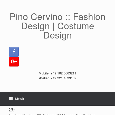
Zum
Inhalt
springen
Pino Cervino :: Fashion
Design | Costume
Design
Mobile: +49 162 6663211
Atelier: +49 221 4533182
Menü
29