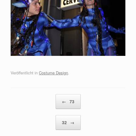
Veröffentlicht in
Costume Design
.
Beitragsnavigation
←
73
32
→