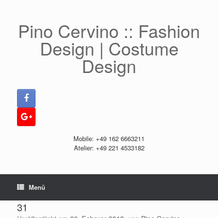
Zum
Inhalt
springen
Pino Cervino :: Fashion
Design | Costume
Design
Mobile: +49 162 6663211
Atelier: +49 221 4533182
Menü
31