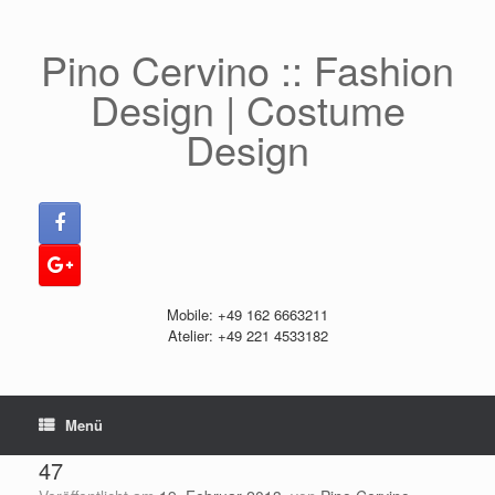
Zum
Inhalt
springen
Pino Cervino :: Fashion
Design | Costume
Design
Mobile: +49 162 6663211
Atelier: +49 221 4533182
Menü
47