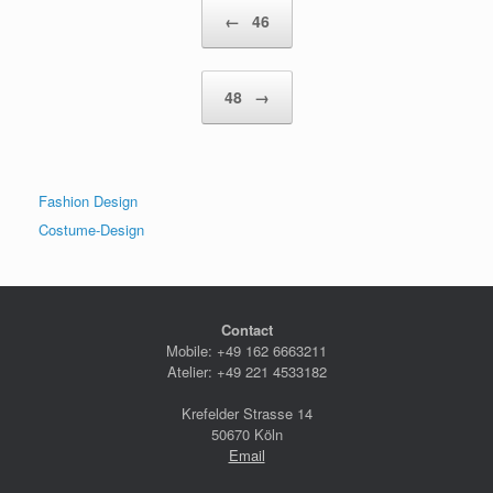
Beitragsnavigation
←
46
48
→
Fashion Design
Costume-Design
Contact
Mobile: +49 162 6663211
Atelier: +49 221 4533182
Krefelder Strasse 14
50670 Köln
Email